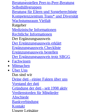
Beratungsstellen Peer-to-Peer-Beratung
Selbsthilfegruppen
Beratung für Eltern und Sorgeberechtigte
Kompetenzzentrum Trans* und Diversität
Wachstumsraum Vielfalt
Ratgeber
Medizinische Informationen
Rechtliche Informationen
Der Ergänzungsausweis
Der Ergänzungsausweis erklärt
Ergänzungsausweis Checkliste
Ergänzungsausweis bestellen
Der Ergänzungsausweis trotz SBGG
Fachwissen
Mitmachen
Über Uns
Das sind wir
Deine dgti - einige Fakten über uns
Vorstand der dgti
Gründung der dgti - seit 1998 aktiv
Verdienstorden für Mitglieder
Abschiede
Bankverbindung
Kontakt
Unsere Leitsätze