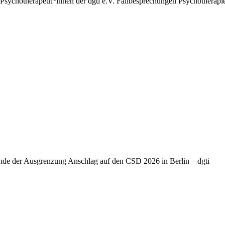
Psychotherapeut*innen der dgti e.V. Fallbesprechungen Psychotherapie
Ende der Ausgrenzung Anschlag auf den CSD 2026 in Berlin – dgti