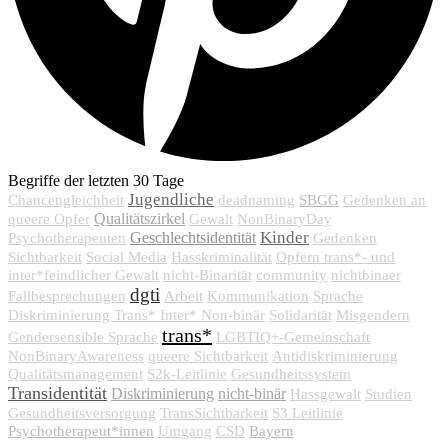
Begriffe der letzten 30 Tage
Jugendliche
SBGG
Chancengleichheit
deadnaming
Gedenken an
Qualitätszirkel
queere Opfer
Gewalt
NonBinaryDay
Kinder
Geschlechtsidentität
Psychotherapeuten
Gedenken
Sichtbarkeit
Social Media
Hasskriminalität
Opfern trans*- und
inter*feindlicher Gewalt
nicht-Binarität
community
nichtbinaer
dgti
Fallbesprechungen
Arbeit
Kommunikation
Sprache
Diskriminierung Trans* Inter* Non-binär
Solidarität
Misgendern
trans*
Gendersensible Sprache
LGBTIQ+-Gemeinschaft
NonBinaryAwareness
queere Sichtbarkeit
Antidiskriminierung
Qualitätsmanagement
S2k-Leitlinie
Gesundheitssystem
Transidentität
Diskriminierung
nicht-binär
Hassgewalt
Studien
Gesundheitsversorgung
TransSichtbarkeit
S3 Leitlinie
Psychotherapeut*innen
Bayern
Umgang
CSD