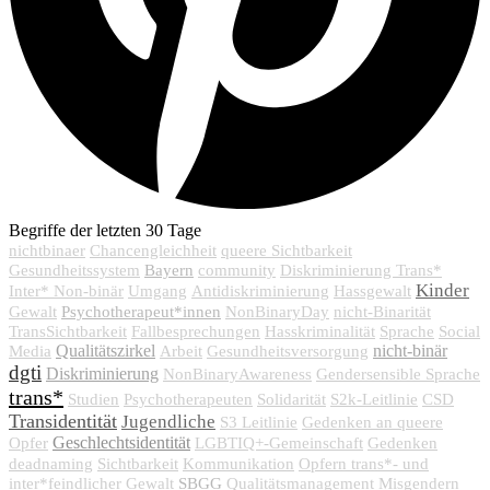
Begriffe der letzten 30 Tage
nichtbinaer
Chancengleichheit
queere Sichtbarkeit
Bayern
Gesundheitssystem
community
Diskriminierung Trans*
Kinder
Inter* Non-binär
Umgang
Antidiskriminierung
Hassgewalt
Psychotherapeut*innen
Gewalt
NonBinaryDay
nicht-Binarität
TransSichtbarkeit
Fallbesprechungen
Hasskriminalität
Sprache
Social
Qualitätszirkel
nicht-binär
Media
Arbeit
Gesundheitsversorgung
dgti
Diskriminierung
NonBinaryAwareness
Gendersensible Sprache
trans*
Studien
Psychotherapeuten
Solidarität
S2k-Leitlinie
CSD
Transidentität
Jugendliche
S3 Leitlinie
Gedenken an queere
Geschlechtsidentität
Opfer
LGBTIQ+-Gemeinschaft
Gedenken
deadnaming
Sichtbarkeit
Kommunikation
Opfern trans*- und
SBGG
inter*feindlicher Gewalt
Qualitätsmanagement
Misgendern