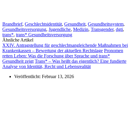
Brandbrief
,
Geschlechtsidentität
,
Gesundheit
,
Gesundheitssystem
,
Gesundheitsversorgung
,
Jugendliche
,
Medizin
,
Transgender
,
dgti
,
trans*
,
trans* Gesundheitsversorgung
Ähnliche Artikel
XXIV. Antragstellung für geschlechtsangleichende Maßnahmen bei
Krankenkassen – Bewertung der aktuellen Rechtslage
Pronomen
retten Leben: Was die Forschung über Sprache und trans*
Gesundheit zeigt
Trans* – Was heißt das eigentlich? Eine fundierte
Analyse von Identität, Recht und Lebensrealität
Veröffentlicht:
Februar 13, 2026