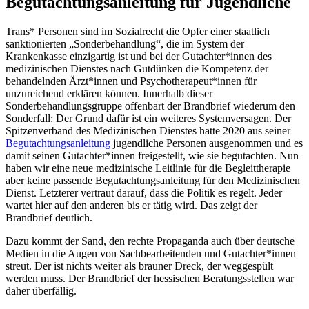
Begutachtungsanleitung für Jugendliche
Trans* Personen sind im Sozialrecht die Opfer einer staatlich
sanktionierten „Sonderbehandlung“, die im System der
Krankenkasse einzigartig ist und bei der Gutachter*innen des
medizinischen Dienstes nach Gutdünken die Kompetenz der
behandelnden Ärzt*innen und Psychotherapeut*innen für
unzureichend erklären können. Innerhalb dieser
Sonderbehandlungsgruppe offenbart der Brandbrief wiederum den
Sonderfall: Der Grund dafür ist ein weiteres Systemversagen. Der
Spitzenverband des Medizinischen Dienstes hatte 2020 aus seiner
Begutachtungsanleitung
jugendliche Personen ausgenommen und es
damit seinen Gutachter*innen freigestellt, wie sie begutachten. Nun
haben wir eine neue medizinische Leitlinie für die Begleittherapie
aber keine passende Begutachtungsanleitung für den Medizinischen
Dienst. Letzterer vertraut darauf, dass die Politik es regelt. Jeder
wartet hier auf den anderen bis er tätig wird. Das zeigt der
Brandbrief deutlich.
Dazu kommt der Sand, den rechte Propaganda auch über deutsche
Medien in die Augen von Sachbearbeitenden und Gutachter*innen
streut. Der ist nichts weiter als brauner Dreck, der weggespült
werden muss. Der Brandbrief der hessischen Beratungsstellen war
daher überfällig.