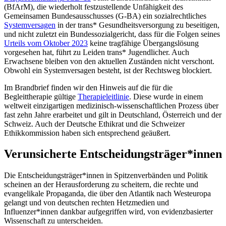
(BfArM), die wiederholt festzustellende Unfähigkeit des
Gemeinsamen Bundesausschusses (G-BA) ein sozialrechtliches
Systemversagen
in der trans* Gesundheitsversorgung zu beseitigen,
und nicht zuletzt ein Bundessozialgericht, dass für die Folgen seines
Urteils vom Oktober 2023
keine tragfähige Übergangslösung
vorgesehen hat, führt zu Leiden trans* Jugendlicher. Auch
Erwachsene bleiben von den aktuellen Zuständen nicht verschont.
Obwohl ein Systemversagen besteht, ist der Rechtsweg blockiert.
Im Brandbrief finden wir den Hinweis auf die für die
Begleittherapie gültige
Therapieleitlinie
. Diese wurde in einem
weltweit einzigartigen medizinisch-wissenschaftlichen Prozess über
fast zehn Jahre erarbeitet und gilt in Deutschland, Österreich und der
Schweiz. Auch der Deutsche Ethikrat und die Schweizer
Ethikkommission haben sich entsprechend geäußert.
Verunsicherte Entscheidungsträger*innen
Die Entscheidungsträger*innen in Spitzenverbänden und Politik
scheinen an der Herausforderung zu scheitern, die rechte und
evangelikale Propaganda, die über den Atlantik nach Westeuropa
gelangt und von deutschen rechten Hetzmedien und
Influenzer*innen dankbar aufgegriffen wird, von evidenzbasierter
Wissenschaft zu unterscheiden.