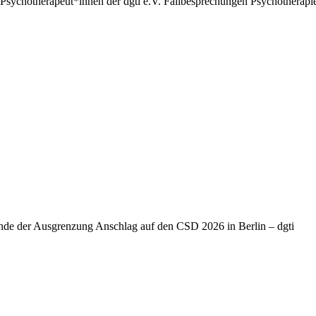
Psychotherapeut*innen der dgti e.V. Fallbesprechungen Psychotherapie
Ende der Ausgrenzung Anschlag auf den CSD 2026 in Berlin – dgti