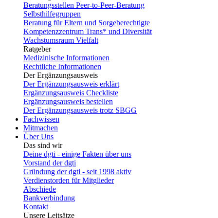
Beratungsstellen Peer-to-Peer-Beratung
Selbsthilfegruppen
Beratung für Eltern und Sorgeberechtigte
Kompetenzzentrum Trans* und Diversität
Wachstumsraum Vielfalt
Ratgeber
Medizinische Informationen
Rechtliche Informationen
Der Ergänzungsausweis
Der Ergänzungsausweis erklärt
Ergänzungsausweis Checkliste
Ergänzungsausweis bestellen
Der Ergänzungsausweis trotz SBGG
Fachwissen
Mitmachen
Über Uns
Das sind wir
Deine dgti - einige Fakten über uns
Vorstand der dgti
Gründung der dgti - seit 1998 aktiv
Verdienstorden für Mitglieder
Abschiede
Bankverbindung
Kontakt
Unsere Leitsätze