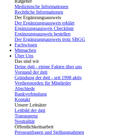
Ratgeber
Medizinische Informationen
Rechtliche Informationen
Der Ergänzungsausweis
Der Ergänzungsausweis erklärt
Ergänzungsausweis Checkliste
Ergänzungsausweis bestellen
Der Ergänzungsausweis trotz SBGG
Fachwissen
Mitmachen
Über Uns
Das sind wir
Deine dgti - einige Fakten über uns
Vorstand der dgti
Gründung der dgti - seit 1998 aktiv
Verdienstorden für Mitglieder
Abschiede
Bankverbindung
Kontakt
Unsere Leitsätze
Leitbild der dgti
Transparenz
Neutralität
Öffentlichkeitsarbeit
Presseanfragen und Stellungnahmen