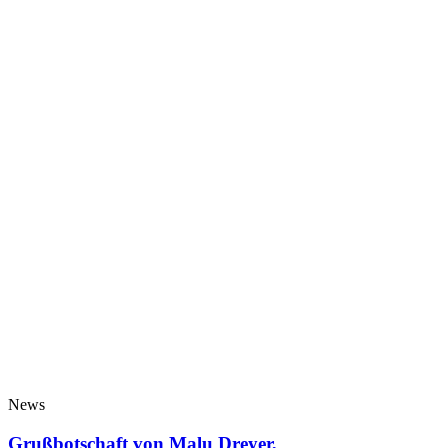
News
Grußbotschaft von Malu Dreyer,