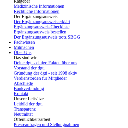
Ratgeber
Medizinische Informationen
Rechtliche Informationen
Der Ergänzungsausweis
Der Ergänzungsausweis erklärt
Ergänzungsausweis Checkliste
Ergänzungsausweis bestellen
Der Ergänzungsausweis trotz SBGG
Fachwissen
Mitmachen
Über Uns
Das sind wir
Deine dgti - einige Fakten über uns
Vorstand der dgti
Gründung der dgti - seit 1998 aktiv
Verdienstorden für Mitglieder
Abschiede
Bankverbindung
Kontakt
Unsere Leitsätze
Leitbild der dgti
Transparenz
Neutralität
Öffentlichkeitsarbeit
Presseanfragen und Stellungnahmen