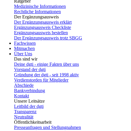
Ratgeber
Medizinische Informationen
Rechtliche Informationen
Der Ergänzungsausweis
Der Ergänzungsausweis erklärt
Ergänzungsausweis Checkliste
Ergänzungsausweis bestellen
Der Ergänzungsausweis trotz SBGG
Fachwissen
Mitmachen
Über Uns
Das sind wir
Deine dgti - einige Fakten über uns
Vorstand der dgti
Gründung der dgti - seit 1998 aktiv
Verdienstorden für Mitglieder
Abschiede
Bankverbindung
Kontakt
Unsere Leitsätze
Leitbild der dgti
Transparenz
Neutralität
Öffentlichkeitsarbeit
Presseanfragen und Stellungnahmen