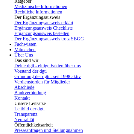
Ratgeber
Medizinische Informationen
Rechtliche Informationen
Der Ergänzungsausweis
Der Ergänzungsausweis erklärt
Ergänzungsausweis Checkliste
Ergänzungsausweis bestellen
Der Ergänzungsausweis trotz SBGG
Fachwissen
Mitmachen
Über Uns
Das sind wir
Deine dgti - einige Fakten über uns
Vorstand der dgti
Gründung der dgti - seit 1998 aktiv
Verdienstorden für Mitglieder
Abschiede
Bankverbindung
Kontakt
Unsere Leitsätze
Leitbild der dgti
Transparenz
Neutralität
Öffentlichkeitsarbeit
Presseanfragen und Stellungnahmen