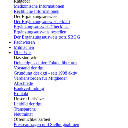
Ratgeber
Medizinische Informationen
Rechtliche Informationen
Der Ergänzungsausweis
Der Ergänzungsausweis erklärt
Ergänzungsausweis Checkliste
Ergänzungsausweis bestellen
Der Ergänzungsausweis trotz SBGG
Fachwissen
Mitmachen
Über Uns
Das sind wir
Deine dgti - einige Fakten über uns
Vorstand der dgti
Gründung der dgti - seit 1998 aktiv
Verdienstorden für Mitglieder
Abschiede
Bankverbindung
Kontakt
Unsere Leitsätze
Leitbild der dgti
Transparenz
Neutralität
Öffentlichkeitsarbeit
Presseanfragen und Stellungnahmen