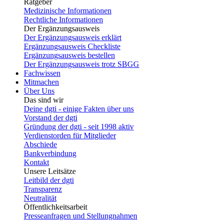
Ratgeber
Medizinische Informationen
Rechtliche Informationen
Der Ergänzungsausweis
Der Ergänzungsausweis erklärt
Ergänzungsausweis Checkliste
Ergänzungsausweis bestellen
Der Ergänzungsausweis trotz SBGG
Fachwissen
Mitmachen
Über Uns
Das sind wir
Deine dgti - einige Fakten über uns
Vorstand der dgti
Gründung der dgti - seit 1998 aktiv
Verdienstorden für Mitglieder
Abschiede
Bankverbindung
Kontakt
Unsere Leitsätze
Leitbild der dgti
Transparenz
Neutralität
Öffentlichkeitsarbeit
Presseanfragen und Stellungnahmen