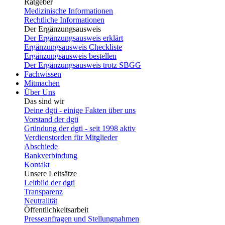
Ratgeber
Medizinische Informationen
Rechtliche Informationen
Der Ergänzungsausweis
Der Ergänzungsausweis erklärt
Ergänzungsausweis Checkliste
Ergänzungsausweis bestellen
Der Ergänzungsausweis trotz SBGG
Fachwissen
Mitmachen
Über Uns
Das sind wir
Deine dgti - einige Fakten über uns
Vorstand der dgti
Gründung der dgti - seit 1998 aktiv
Verdienstorden für Mitglieder
Abschiede
Bankverbindung
Kontakt
Unsere Leitsätze
Leitbild der dgti
Transparenz
Neutralität
Öffentlichkeitsarbeit
Presseanfragen und Stellungnahmen