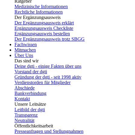
Ratgeber
Medizinische Informationen
Rechtliche Informationen
Der Ergänzungsausweis
Der Ergänzungsausweis erklärt
Ergänzungsausweis Checkliste
Ergänzungsausweis bestellen
Der Ergänzungsausweis trotz SBGG
Fachwissen
Mitmachen
Über Uns
Das sind wir
Deine dgti - einige Fakten über uns
Vorstand der dgti
Gründung der dgti - seit 1998 aktiv
Verdienstorden für Mitglieder
Abschiede
Bankverbindung
Kontakt
Unsere Leitsätze
Leitbild der dgti
Transparenz
Neutralität
Öffentlichkeitsarbeit
Presseanfragen und Stellungnahmen