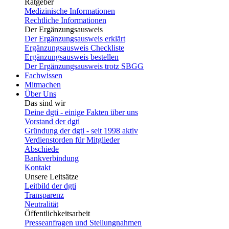
Ratgeber
Medizinische Informationen
Rechtliche Informationen
Der Ergänzungsausweis
Der Ergänzungsausweis erklärt
Ergänzungsausweis Checkliste
Ergänzungsausweis bestellen
Der Ergänzungsausweis trotz SBGG
Fachwissen
Mitmachen
Über Uns
Das sind wir
Deine dgti - einige Fakten über uns
Vorstand der dgti
Gründung der dgti - seit 1998 aktiv
Verdienstorden für Mitglieder
Abschiede
Bankverbindung
Kontakt
Unsere Leitsätze
Leitbild der dgti
Transparenz
Neutralität
Öffentlichkeitsarbeit
Presseanfragen und Stellungnahmen