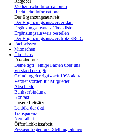
Ratgeber
Medizinische Informationen
Rechtliche Informationen
Der Ergänzungsausweis
Der Ergänzungsausweis erklärt
Ergänzungsausweis Checkliste
Ergänzungsausweis bestellen
Der Ergänzungsausweis trotz SBGG
Fachwissen
Mitmachen
Über Uns
Das sind wir
Deine dgti - einige Fakten über uns
Vorstand der dgti
Gründung der dgti - seit 1998 aktiv
Verdienstorden für Mitglieder
Abschiede
Bankverbindung
Kontakt
Unsere Leitsätze
Leitbild der dgti
Transparenz
Neutralität
Öffentlichkeitsarbeit
Presseanfragen und Stellungnahmen