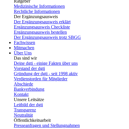
Ratgeber
Medizinische Informationen
Rechtliche Informationen
Der Ergänzungsausweis
Der Ergänzungsausweis erklärt
Ergänzungsausweis Checkliste
Ergänzungsausweis bestellen
Der Ergänzungsausweis trotz SBGG
Fachwissen
Mitmachen
Über Uns
Das sind wir
Deine dgti - einige Fakten über uns
Vorstand der dgti
Gründung der dgti - seit 1998 aktiv
Verdienstorden für Mitglieder
Abschiede
Bankverbindung
Kontakt
Unsere Leitsätze
Leitbild der dgti
Transparenz
Neutralität
Öffentlichkeitsarbeit
Presseanfragen und Stellungnahmen