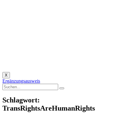
X
Ergänzungsausweis
Schlagwort:
TransRightsAreHumanRights