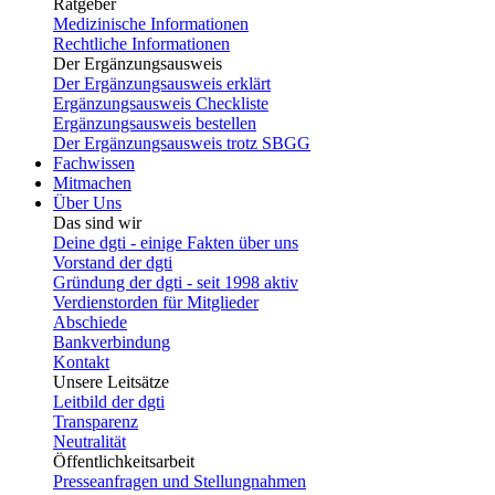
Ratgeber
Medizinische Informationen
Rechtliche Informationen
Der Ergänzungsausweis
Der Ergänzungsausweis erklärt
Ergänzungsausweis Checkliste
Ergänzungsausweis bestellen
Der Ergänzungsausweis trotz SBGG
Fachwissen
Mitmachen
Über Uns
Das sind wir
Deine dgti - einige Fakten über uns
Vorstand der dgti
Gründung der dgti - seit 1998 aktiv
Verdienstorden für Mitglieder
Abschiede
Bankverbindung
Kontakt
Unsere Leitsätze
Leitbild der dgti
Transparenz
Neutralität
Öffentlichkeitsarbeit
Presseanfragen und Stellungnahmen