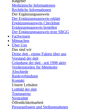
Ratgeber
Medizinische Informationen
Rechtliche Informationen
Der Ergänzungsausweis
Der Ergänzungsausweis erklärt
Ergänzungsausweis Checkliste
Ergänzungsausweis bestellen
Der Ergänzungsausweis trotz SBGG
Fachwissen
Mitmachen
Über Uns
Das sind wir
Deine dgti - einige Fakten über uns
Vorstand der dgti
Gründung der dgti - seit 1998 aktiv
Verdienstorden für Mitglieder
Abschiede
Bankverbindung
Kontakt
Unsere Leitsätze
Leitbild der dgti
Transparenz
Neutralität
Öffentlichkeitsarbeit
Presseanfragen und Stellungnahmen