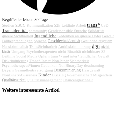
Begriffe der letzten 30 Tage
trans*
SBGG
Studien
Kommunikation
S2k-Leitlinie
Arbeit
CSD
Transidentität
community
Gendersensible Sprache
Solidarität
Jugendliche
queere Sichtbarkeit
Gedenken an queere Opfer
Gewalt
Geschlechtsidentität
Fallbesprechungen
Sprache
Gesundheitssystem
dgti
nicht-
Hasskriminalität
TransSichtbarkeit
Antidiskriminierung
binär
Umgang
Psychotherapeuten
nicht-Binarität
nichtbinaer
S3
Leitlinie
Social Media
Opfern trans*- und inter*feindlicher Gewalt
Diskriminierung Trans* Inter* Non-binär
Sichtbarkeit
Psychotherapeut*innen
Gedenken
NonBinaryDay
deadnaming
Bayern
Diskriminierung
Gesundheitsversorgung
Hassgewalt
Kinder
NonBinaryAwareness
LGBTIQ+-Gemeinschaft
Misgendern
Qualitätszirkel
Qualitätsmanagement
Chancengleichheit
Weitere interessante Artikel