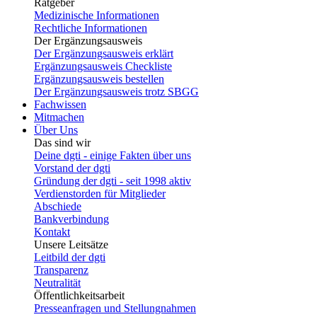
Ratgeber
Medizinische Informationen
Rechtliche Informationen
Der Ergänzungsausweis
Der Ergänzungsausweis erklärt
Ergänzungsausweis Checkliste
Ergänzungsausweis bestellen
Der Ergänzungsausweis trotz SBGG
Fachwissen
Mitmachen
Über Uns
Das sind wir
Deine dgti - einige Fakten über uns
Vorstand der dgti
Gründung der dgti - seit 1998 aktiv
Verdienstorden für Mitglieder
Abschiede
Bankverbindung
Kontakt
Unsere Leitsätze
Leitbild der dgti
Transparenz
Neutralität
Öffentlichkeitsarbeit
Presseanfragen und Stellungnahmen