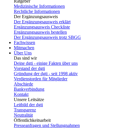
Ratgeber
Medizinische Informationen
Rechtliche Informationen
Der Ergänzungsausweis
Der Ergänzungsausweis erklärt
Ergänzungsausweis Checkliste
Ergänzungsausweis bestellen
Der Ergänzungsausweis trotz SBGG
Fachwissen
Mitmachen
Über Uns
Das sind wir
Deine dgti - einige Fakten über uns
Vorstand der dgti
Gründung der dgti - seit 1998 aktiv
Verdienstorden für Mitglieder
Abschiede
Bankverbindung
Kontakt
Unsere Leitsätze
Leitbild der dgti
Transparenz
Neutralität
Öffentlichkeitsarbeit
Presseanfragen und Stellungnahmen