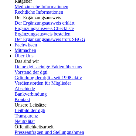
Ratgeber
Medizinische Informationen
Rechtliche Informationen
Der Ergänzungsausweis
Der Ergänzungsausweis erklärt
Ergänzungsausweis Checkliste
Ergänzungsausweis bestellen
Der Ergänzungsausweis trotz SBGG
Fachwissen
Mitmachen
Über Uns
Das sind wir
Deine dgti - einige Fakten über uns
Vorstand der dgti
Gründung der dgti - seit 1998 aktiv
Verdienstorden für Mitglieder
Abschiede
Bankverbindung
Kontakt
Unsere Leitsätze
Leitbild der dgti
Transparenz
Neutralität
Öffentlichkeitsarbeit
Presseanfragen und Stellungnahmen