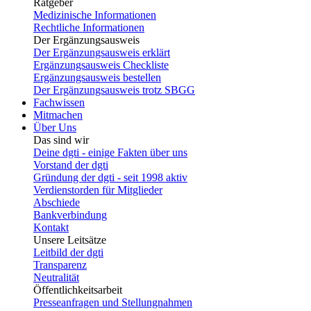
Ratgeber
Medizinische Informationen
Rechtliche Informationen
Der Ergänzungsausweis
Der Ergänzungsausweis erklärt
Ergänzungsausweis Checkliste
Ergänzungsausweis bestellen
Der Ergänzungsausweis trotz SBGG
Fachwissen
Mitmachen
Über Uns
Das sind wir
Deine dgti - einige Fakten über uns
Vorstand der dgti
Gründung der dgti - seit 1998 aktiv
Verdienstorden für Mitglieder
Abschiede
Bankverbindung
Kontakt
Unsere Leitsätze
Leitbild der dgti
Transparenz
Neutralität
Öffentlichkeitsarbeit
Presseanfragen und Stellungnahmen