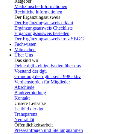
Ratgeber
Medizinische Informationen
Rechtliche Informationen
Der Ergänzungsausweis
Der Ergänzungsausweis erklärt
Ergänzungsausweis Checkliste
Ergänzungsausweis bestellen
Der Ergänzungsausweis trotz SBGG
Fachwissen
Mitmachen
Über Uns
Das sind wir
Deine dgti - einige Fakten über uns
Vorstand der dgti
Gründung der dgti - seit 1998 aktiv
Verdienstorden für Mitglieder
Abschiede
Bankverbindung
Kontakt
Unsere Leitsätze
Leitbild der dgti
Transparenz
Neutralität
Öffentlichkeitsarbeit
Presseanfragen und Stellungnahmen