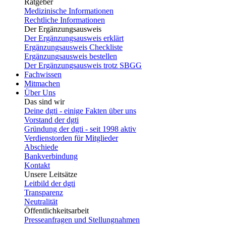
Ratgeber
Medizinische Informationen
Rechtliche Informationen
Der Ergänzungsausweis
Der Ergänzungsausweis erklärt
Ergänzungsausweis Checkliste
Ergänzungsausweis bestellen
Der Ergänzungsausweis trotz SBGG
Fachwissen
Mitmachen
Über Uns
Das sind wir
Deine dgti - einige Fakten über uns
Vorstand der dgti
Gründung der dgti - seit 1998 aktiv
Verdienstorden für Mitglieder
Abschiede
Bankverbindung
Kontakt
Unsere Leitsätze
Leitbild der dgti
Transparenz
Neutralität
Öffentlichkeitsarbeit
Presseanfragen und Stellungnahmen