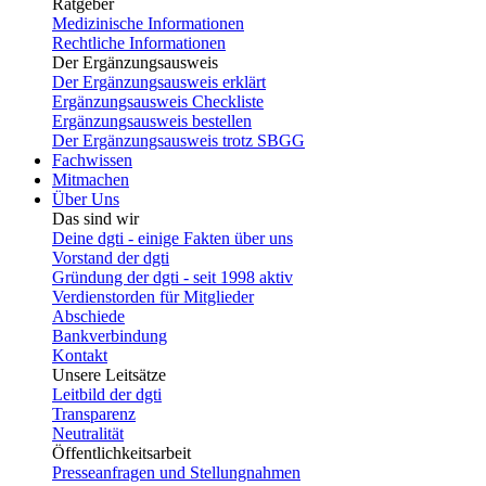
Ratgeber
Medizinische Informationen
Rechtliche Informationen
Der Ergänzungsausweis
Der Ergänzungsausweis erklärt
Ergänzungsausweis Checkliste
Ergänzungsausweis bestellen
Der Ergänzungsausweis trotz SBGG
Fachwissen
Mitmachen
Über Uns
Das sind wir
Deine dgti - einige Fakten über uns
Vorstand der dgti
Gründung der dgti - seit 1998 aktiv
Verdienstorden für Mitglieder
Abschiede
Bankverbindung
Kontakt
Unsere Leitsätze
Leitbild der dgti
Transparenz
Neutralität
Öffentlichkeitsarbeit
Presseanfragen und Stellungnahmen