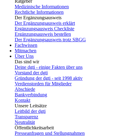
Ratgeber
Medizinische Informationen
Rechtliche Informationen
Der Ergänzungsausweis
Der Ergänzungsausweis erklärt
Ergänzungsausweis Checkliste
Ergänzungsausweis bestellen
Der Ergänzungsausweis trotz SBGG
Fachwissen
Mitmachen
Über Uns
Das sind wir
Deine dgti - einige Fakten über uns
Vorstand der dgti
Gründung der dgti - seit 1998 aktiv
Verdienstorden für Mitglieder
Abschiede
Bankverbindung
Kontakt
Unsere Leitsätze
Leitbild der dgti
Transparenz
Neutralität
Öffentlichkeitsarbeit
Presseanfragen und Stellungnahmen