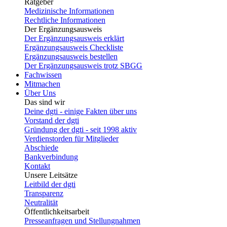
Ratgeber
Medizinische Informationen
Rechtliche Informationen
Der Ergänzungsausweis
Der Ergänzungsausweis erklärt
Ergänzungsausweis Checkliste
Ergänzungsausweis bestellen
Der Ergänzungsausweis trotz SBGG
Fachwissen
Mitmachen
Über Uns
Das sind wir
Deine dgti - einige Fakten über uns
Vorstand der dgti
Gründung der dgti - seit 1998 aktiv
Verdienstorden für Mitglieder
Abschiede
Bankverbindung
Kontakt
Unsere Leitsätze
Leitbild der dgti
Transparenz
Neutralität
Öffentlichkeitsarbeit
Presseanfragen und Stellungnahmen