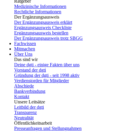
Ratgeber
Medizinische Informationen
Rechtliche Informationen
Der Ergänzungsausweis
Der Ergänzungsausweis erklärt
Ergänzungsausweis Checkliste
Ergänzungsausweis bestellen
Der Ergänzungsausweis trotz SBGG
Fachwissen
Mitmachen
Über Uns
Das sind wir
Deine dgti - einige Fakten über uns
Vorstand der dgti
Gründung der dgti - seit 1998 aktiv
Verdienstorden für Mitglieder
Abschiede
Bankverbindung
Kontakt
Unsere Leitsätze
Leitbild der dgti
Transparenz
Neutralität
Öffentlichkeitsarbeit
Presseanfragen und Stellungnahmen