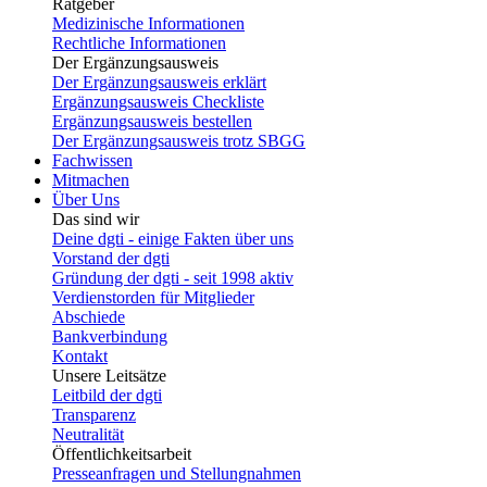
Ratgeber
Medizinische Informationen
Rechtliche Informationen
Der Ergänzungsausweis
Der Ergänzungsausweis erklärt
Ergänzungsausweis Checkliste
Ergänzungsausweis bestellen
Der Ergänzungsausweis trotz SBGG
Fachwissen
Mitmachen
Über Uns
Das sind wir
Deine dgti - einige Fakten über uns
Vorstand der dgti
Gründung der dgti - seit 1998 aktiv
Verdienstorden für Mitglieder
Abschiede
Bankverbindung
Kontakt
Unsere Leitsätze
Leitbild der dgti
Transparenz
Neutralität
Öffentlichkeitsarbeit
Presseanfragen und Stellungnahmen