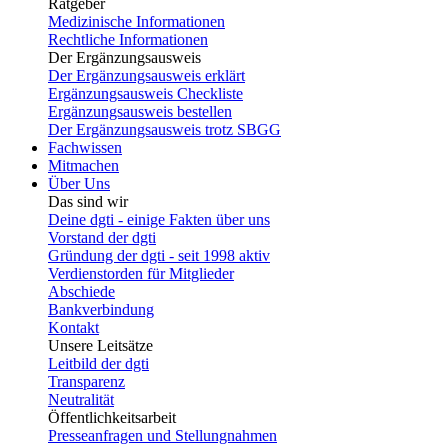
Ratgeber
Medizinische Informationen
Rechtliche Informationen
Der Ergänzungsausweis
Der Ergänzungsausweis erklärt
Ergänzungsausweis Checkliste
Ergänzungsausweis bestellen
Der Ergänzungsausweis trotz SBGG
Fachwissen
Mitmachen
Über Uns
Das sind wir
Deine dgti - einige Fakten über uns
Vorstand der dgti
Gründung der dgti - seit 1998 aktiv
Verdienstorden für Mitglieder
Abschiede
Bankverbindung
Kontakt
Unsere Leitsätze
Leitbild der dgti
Transparenz
Neutralität
Öffentlichkeitsarbeit
Presseanfragen und Stellungnahmen