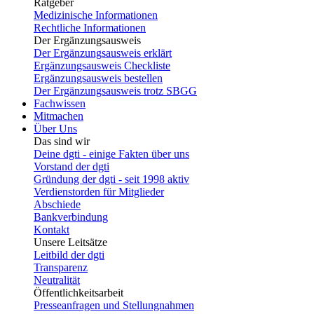
Ratgeber
Medizinische Informationen
Rechtliche Informationen
Der Ergänzungsausweis
Der Ergänzungsausweis erklärt
Ergänzungsausweis Checkliste
Ergänzungsausweis bestellen
Der Ergänzungsausweis trotz SBGG
Fachwissen
Mitmachen
Über Uns
Das sind wir
Deine dgti - einige Fakten über uns
Vorstand der dgti
Gründung der dgti - seit 1998 aktiv
Verdienstorden für Mitglieder
Abschiede
Bankverbindung
Kontakt
Unsere Leitsätze
Leitbild der dgti
Transparenz
Neutralität
Öffentlichkeitsarbeit
Presseanfragen und Stellungnahmen