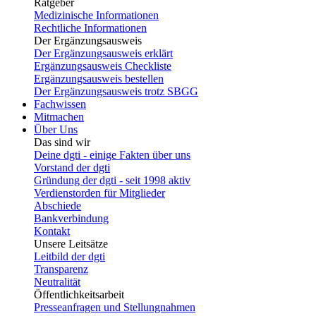
Ratgeber
Medizinische Informationen
Rechtliche Informationen
Der Ergänzungsausweis
Der Ergänzungsausweis erklärt
Ergänzungsausweis Checkliste
Ergänzungsausweis bestellen
Der Ergänzungsausweis trotz SBGG
Fachwissen
Mitmachen
Über Uns
Das sind wir
Deine dgti - einige Fakten über uns
Vorstand der dgti
Gründung der dgti - seit 1998 aktiv
Verdienstorden für Mitglieder
Abschiede
Bankverbindung
Kontakt
Unsere Leitsätze
Leitbild der dgti
Transparenz
Neutralität
Öffentlichkeitsarbeit
Presseanfragen und Stellungnahmen