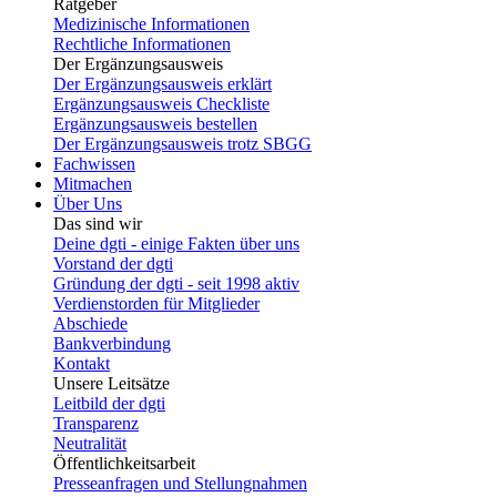
Ratgeber
Medizinische Informationen
Rechtliche Informationen
Der Ergänzungsausweis
Der Ergänzungsausweis erklärt
Ergänzungsausweis Checkliste
Ergänzungsausweis bestellen
Der Ergänzungsausweis trotz SBGG
Fachwissen
Mitmachen
Über Uns
Das sind wir
Deine dgti - einige Fakten über uns
Vorstand der dgti
Gründung der dgti - seit 1998 aktiv
Verdienstorden für Mitglieder
Abschiede
Bankverbindung
Kontakt
Unsere Leitsätze
Leitbild der dgti
Transparenz
Neutralität
Öffentlichkeitsarbeit
Presseanfragen und Stellungnahmen