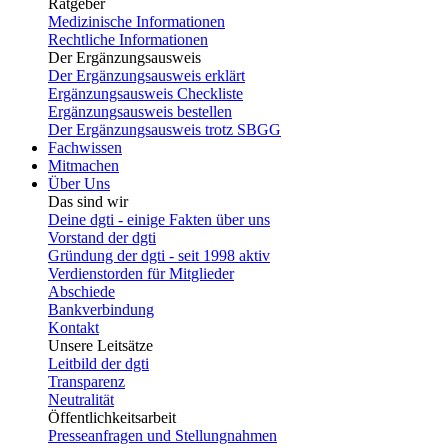
Ratgeber
Medizinische Informationen
Rechtliche Informationen
Der Ergänzungsausweis
Der Ergänzungsausweis erklärt
Ergänzungsausweis Checkliste
Ergänzungsausweis bestellen
Der Ergänzungsausweis trotz SBGG
Fachwissen
Mitmachen
Über Uns
Das sind wir
Deine dgti - einige Fakten über uns
Vorstand der dgti
Gründung der dgti - seit 1998 aktiv
Verdienstorden für Mitglieder
Abschiede
Bankverbindung
Kontakt
Unsere Leitsätze
Leitbild der dgti
Transparenz
Neutralität
Öffentlichkeitsarbeit
Presseanfragen und Stellungnahmen