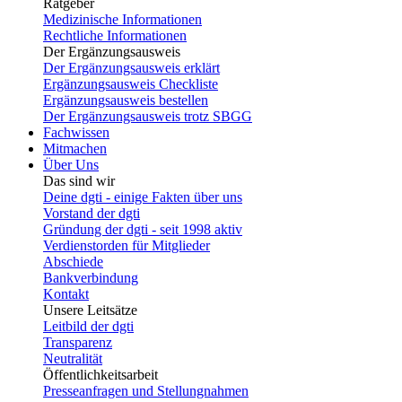
Ratgeber
Medizinische Informationen
Rechtliche Informationen
Der Ergänzungsausweis
Der Ergänzungsausweis erklärt
Ergänzungsausweis Checkliste
Ergänzungsausweis bestellen
Der Ergänzungsausweis trotz SBGG
Fachwissen
Mitmachen
Über Uns
Das sind wir
Deine dgti - einige Fakten über uns
Vorstand der dgti
Gründung der dgti - seit 1998 aktiv
Verdienstorden für Mitglieder
Abschiede
Bankverbindung
Kontakt
Unsere Leitsätze
Leitbild der dgti
Transparenz
Neutralität
Öffentlichkeitsarbeit
Presseanfragen und Stellungnahmen