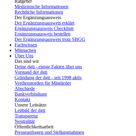
Ratgeber
Medizinische Informationen
Rechtliche Informationen
Der Ergänzungsausweis
Der Ergänzungsausweis erklärt
Ergänzungsausweis Checkliste
Ergänzungsausweis bestellen
Der Ergänzungsausweis trotz SBGG
Fachwissen
Mitmachen
Über Uns
Das sind wir
Deine dgti - einige Fakten über uns
Vorstand der dgti
Gründung der dgti - seit 1998 aktiv
Verdienstorden für Mitglieder
Abschiede
Bankverbindung
Kontakt
Unsere Leitsätze
Leitbild der dgti
Transparenz
Neutralität
Öffentlichkeitsarbeit
Presseanfragen und Stellungnahmen