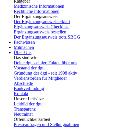
Ratgeber
Medizinische Informationen
Rechtliche Informationen
Der Ergänzungsausweis
Der Ergänzungsausweis erklärt
Ergänzungsausweis Checkliste
Ergänzungsausweis bestellen
Der Ergänzungsausweis trotz SBGG
Fachwissen
Mitmachen
Über Uns
Das sind wir
Deine dgti - einige Fakten über uns
Vorstand der dgti
Gründung der dgti - seit 1998 aktiv
Verdienstorden für Mitglieder
Abschiede
Bankverbindung
Kontakt
Unsere Leitsätze
Leitbild der dgti
Transparenz
Neutralität
Öffentlichkeitsarbeit
Presseanfragen und Stellungnahmen