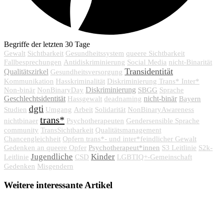
Begriffe der letzten 30 Tage
Gewalt
Sichtbarkeit
Gesundheitssystem
queere Sichtbarkeit
Fallbesprechungen
Antidiskriminierung
Social Media
nicht-Binarität
Transidentität
Qualitätszirkel
Gesundheitsversorgung
Kommunikation
Hasskriminalität
Diskriminierung Trans* Inter*
Diskriminierung
SBGG
Non-binär
NonBinaryDay
Sprache
Geschlechtsidentität
nicht-binär
Bayern
Hassgewalt
deadnaming
dgti
Studien
Umgang
Arbeit
Solidarität
NonBinaryAwareness
trans*
nichtbinaer
Psychotherapeuten
Gendersensible Sprache
community
TransSichtbarkeit
Qualitätsmanagement
Chancengleichheit
Opfern trans*- und inter*feindlicher Gewalt
Psychotherapeut*innen
Gedenken an queere Opfer
S3 Leitlinie
S2k-
Jugendliche
Kinder
Leitlinie
CSD
LGBTIQ+-Gemeinschaft
Gedenken
Misgendern
Weitere interessante Artikel