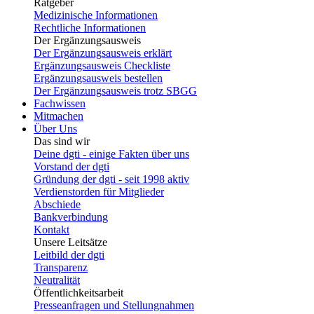
Ratgeber
Medizinische Informationen
Rechtliche Informationen
Der Ergänzungsausweis
Der Ergänzungsausweis erklärt
Ergänzungsausweis Checkliste
Ergänzungsausweis bestellen
Der Ergänzungsausweis trotz SBGG
Fachwissen
Mitmachen
Über Uns
Das sind wir
Deine dgti - einige Fakten über uns
Vorstand der dgti
Gründung der dgti - seit 1998 aktiv
Verdienstorden für Mitglieder
Abschiede
Bankverbindung
Kontakt
Unsere Leitsätze
Leitbild der dgti
Transparenz
Neutralität
Öffentlichkeitsarbeit
Presseanfragen und Stellungnahmen