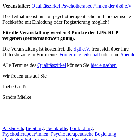
Veranstalter:
Qualitätszirkel Psychotherapeut*innen der dgti e.V.
Die Teilnahme ist nur für psychotherapeutische und medizinische
Fachkräfte mit Einladung oder Registrierung möglich!
Für die Veranstaltung werden 3 Punkte der LPK RLP
vergeben (deutschlandweit gültig).
Die Veranstaltung ist kostenfrei, die
dgti e.V.
freut sich über Ihre
Unterstützung in Form einer
Fördermitgliedschaft
oder eine
Spende
.
Alle Termine des
Qualitätszirkel
können Sie
hier einsehen
.
Wir freuen uns auf Sie.
Liebe Grüße
Sandra Mielke
Austausch
,
Beratung
,
Fachkräfte
,
Fortbildung
,
Psychotherapeut*innen
,
Psychotherapeutische Begleitung
,
Qualitätszirkel
,
männer
,
männliche Perspektiven