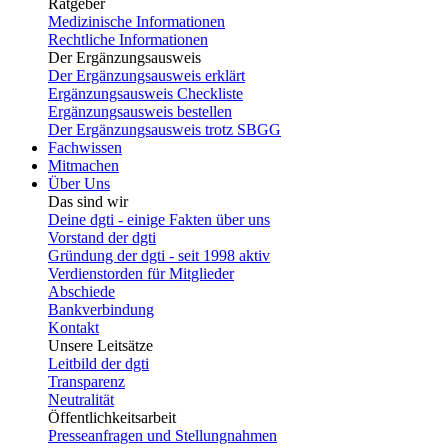
Ratgeber
Medizinische Informationen
Rechtliche Informationen
Der Ergänzungsausweis
Der Ergänzungsausweis erklärt
Ergänzungsausweis Checkliste
Ergänzungsausweis bestellen
Der Ergänzungsausweis trotz SBGG
Fachwissen
Mitmachen
Über Uns
Das sind wir
Deine dgti - einige Fakten über uns
Vorstand der dgti
Gründung der dgti - seit 1998 aktiv
Verdienstorden für Mitglieder
Abschiede
Bankverbindung
Kontakt
Unsere Leitsätze
Leitbild der dgti
Transparenz
Neutralität
Öffentlichkeitsarbeit
Presseanfragen und Stellungnahmen