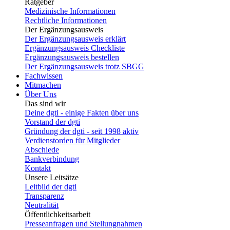
Ratgeber
Medizinische Informationen
Rechtliche Informationen
Der Ergänzungsausweis
Der Ergänzungsausweis erklärt
Ergänzungsausweis Checkliste
Ergänzungsausweis bestellen
Der Ergänzungsausweis trotz SBGG
Fachwissen
Mitmachen
Über Uns
Das sind wir
Deine dgti - einige Fakten über uns
Vorstand der dgti
Gründung der dgti - seit 1998 aktiv
Verdienstorden für Mitglieder
Abschiede
Bankverbindung
Kontakt
Unsere Leitsätze
Leitbild der dgti
Transparenz
Neutralität
Öffentlichkeitsarbeit
Presseanfragen und Stellungnahmen