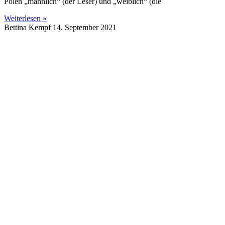
Polen „männlich“ (der Leser) und „weiblich“ (die
Weiterlesen »
Bettina Kempf
14. September 2021