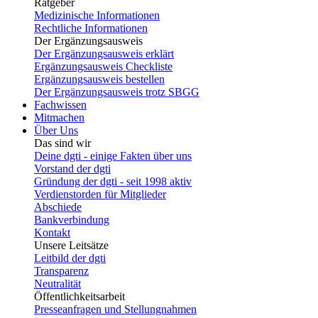
Ratgeber
Medizinische Informationen
Rechtliche Informationen
Der Ergänzungsausweis
Der Ergänzungsausweis erklärt
Ergänzungsausweis Checkliste
Ergänzungsausweis bestellen
Der Ergänzungsausweis trotz SBGG
Fachwissen
Mitmachen
Über Uns
Das sind wir
Deine dgti - einige Fakten über uns
Vorstand der dgti
Gründung der dgti - seit 1998 aktiv
Verdienstorden für Mitglieder
Abschiede
Bankverbindung
Kontakt
Unsere Leitsätze
Leitbild der dgti
Transparenz
Neutralität
Öffentlichkeitsarbeit
Presseanfragen und Stellungnahmen