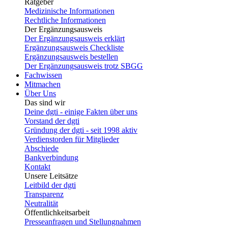
Ratgeber
Medizinische Informationen
Rechtliche Informationen
Der Ergänzungsausweis
Der Ergänzungsausweis erklärt
Ergänzungsausweis Checkliste
Ergänzungsausweis bestellen
Der Ergänzungsausweis trotz SBGG
Fachwissen
Mitmachen
Über Uns
Das sind wir
Deine dgti - einige Fakten über uns
Vorstand der dgti
Gründung der dgti - seit 1998 aktiv
Verdienstorden für Mitglieder
Abschiede
Bankverbindung
Kontakt
Unsere Leitsätze
Leitbild der dgti
Transparenz
Neutralität
Öffentlichkeitsarbeit
Presseanfragen und Stellungnahmen