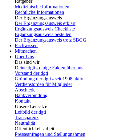
Ratgeber
Medizinische Informationen
Rechtliche Informationen
Der Ergänzungsausweis
Der Ergänzungsausweis erklärt
Ergänzungsausweis Checkliste
Ergänzungsausweis bestellen
Der Ergänzungsausweis trotz SBGG
Fachwissen
Mitmachen
Über Uns
Das sind wir
Deine dgti - einige Fakten über uns
Vorstand der dgti
Gründung der dgti - seit 1998 aktiv
Verdienstorden für Mitglieder
Abschiede
Bankverbindung
Kontakt
Unsere Leitsätze
Leitbild der dgti
Transparenz
Neutralität
Öffentlichkeitsarbeit
Presseanfragen und Stellungnahmen