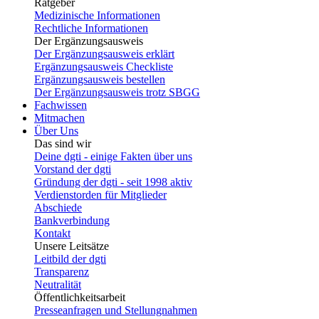
Ratgeber
Medizinische Informationen
Rechtliche Informationen
Der Ergänzungsausweis
Der Ergänzungsausweis erklärt
Ergänzungsausweis Checkliste
Ergänzungsausweis bestellen
Der Ergänzungsausweis trotz SBGG
Fachwissen
Mitmachen
Über Uns
Das sind wir
Deine dgti - einige Fakten über uns
Vorstand der dgti
Gründung der dgti - seit 1998 aktiv
Verdienstorden für Mitglieder
Abschiede
Bankverbindung
Kontakt
Unsere Leitsätze
Leitbild der dgti
Transparenz
Neutralität
Öffentlichkeitsarbeit
Presseanfragen und Stellungnahmen