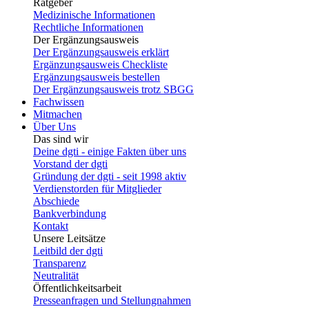
Ratgeber
Medizinische Informationen
Rechtliche Informationen
Der Ergänzungsausweis
Der Ergänzungsausweis erklärt
Ergänzungsausweis Checkliste
Ergänzungsausweis bestellen
Der Ergänzungsausweis trotz SBGG
Fachwissen
Mitmachen
Über Uns
Das sind wir
Deine dgti - einige Fakten über uns
Vorstand der dgti
Gründung der dgti - seit 1998 aktiv
Verdienstorden für Mitglieder
Abschiede
Bankverbindung
Kontakt
Unsere Leitsätze
Leitbild der dgti
Transparenz
Neutralität
Öffentlichkeitsarbeit
Presseanfragen und Stellungnahmen