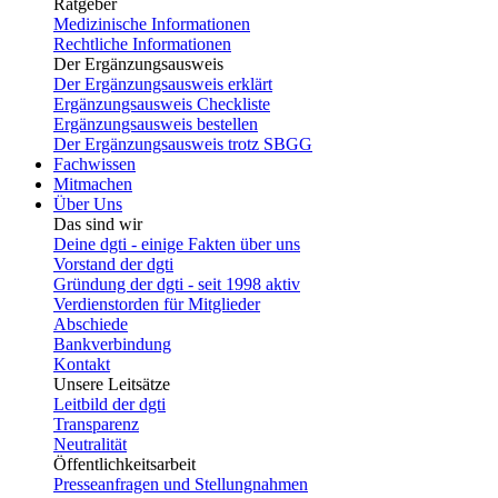
Ratgeber
Medizinische Informationen
Rechtliche Informationen
Der Ergänzungsausweis
Der Ergänzungsausweis erklärt
Ergänzungsausweis Checkliste
Ergänzungsausweis bestellen
Der Ergänzungsausweis trotz SBGG
Fachwissen
Mitmachen
Über Uns
Das sind wir
Deine dgti - einige Fakten über uns
Vorstand der dgti
Gründung der dgti - seit 1998 aktiv
Verdienstorden für Mitglieder
Abschiede
Bankverbindung
Kontakt
Unsere Leitsätze
Leitbild der dgti
Transparenz
Neutralität
Öffentlichkeitsarbeit
Presseanfragen und Stellungnahmen