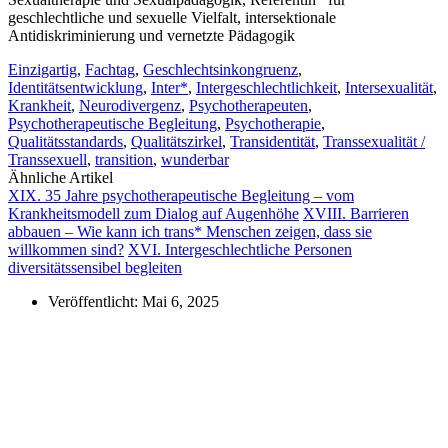
geschlechtliche und sexuelle Vielfalt, intersektionale
Antidiskriminierung und vernetzte Pädagogik
Einzigartig
,
Fachtag
,
Geschlechtsinkongruenz
,
Identitätsentwicklung
,
Inter*
,
Intergeschlechtlichkeit
,
Intersexualität
,
Krankheit
,
Neurodivergenz
,
Psychotherapeuten
,
Psychotherapeutische Begleitung
,
Psychotherapie
,
Qualitätsstandards
,
Qualitätszirkel
,
Transidentität
,
Transsexualität /
Transsexuell
,
transition
,
wunderbar
Ähnliche Artikel
XIX. 35 Jahre psychotherapeutische Begleitung – vom
Krankheitsmodell zum Dialog auf Augenhöhe
XVIII. Barrieren
abbauen – Wie kann ich trans* Menschen zeigen, dass sie
willkommen sind?
XVI. Intergeschlechtliche Personen
diversitätssensibel begleiten
Veröffentlicht:
Mai 6, 2025