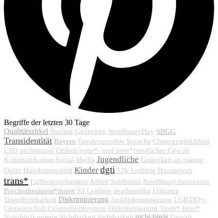
Begriffe der letzten 30 Tage
Qualitätszirkel
SBGG
Studien
Gedenken
NonBinaryDay
Transidentität
Bayern
Gendersensible Sprache
Chancengleichheit
CSD
nichtbinaer
Opfern trans*- und inter*feindlicher Gewalt
Jugendliche
Kommunikation
Social Media
Gedenken an queere
dgti
Kinder
Opfer
Hasskriminalität
S2k-Leitlinie
Hassgewalt
trans*
Fallbesprechungen
Arbeit
Solidarität
NonBinaryAwareness
Psychotherapeut*innen
S3 Leitlinie
deadnaming
Umgang
Diskriminierung
TransSichtbarkeit
Antidiskriminierung
LGBTIQ+-
Gemeinschaft
Gesundheitssystem
Diskriminierung Trans* Inter*
nicht-binär
Non-binär
queere Sichtbarkeit
Sichtbarkeit
Gewalt