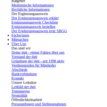
Ratgeber
Medizinische Informationen
Rechtliche Informationen
Der Ergänzungsausweis
Der Ergänzungsausweis erklärt
Ergänzungsausweis Checkliste
Ergänzungsausweis bestellen
Der Ergänzungsausweis trotz SBGG
Fachwissen
Mitmachen
Über Uns
Das sind wir
Deine dgti - einige Fakten über uns
Vorstand der dgti
Gründung der dgti - seit 1998 aktiv
Verdienstorden für Mitglieder
Abschiede
Bankverbindung
Kontakt
Unsere Leitsätze
Leitbild der dgti
Transparenz
Neutralität
Öffentlichkeitsarbeit
Presseanfragen und Stellungnahmen