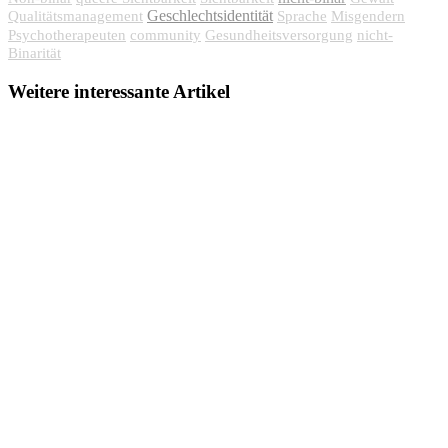
Geschlechtsidentität
Qualitätsmanagement
Sprache
Misgendern
Psychotherapeuten
community
Gesundheitsversorgung
nicht-
Binarität
Weitere interessante Artikel