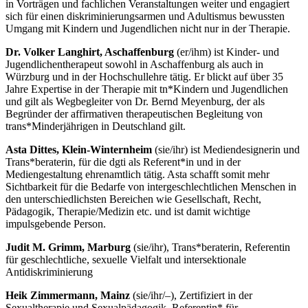
in Vorträgen und fachlichen Veranstaltungen weiter und engagiert
sich für einen diskriminierungsarmen und Adultismus bewussten
Umgang mit Kindern und Jugendlichen nicht nur in der Therapie.
Dr. Volker Langhirt, Aschaffenburg
(er/ihm) ist Kinder- und
Jugendlichentherapeut sowohl in Aschaffenburg als auch in
Würzburg und in der Hochschullehre tätig. Er blickt auf über 35
Jahre Expertise in der Therapie mit tn*Kindern und Jugendlichen
und gilt als Wegbegleiter von Dr. Bernd Meyenburg, der als
Begründer der affirmativen therapeutischen Begleitung von
trans*Minderjährigen in Deutschland gilt.
Asta Dittes, Klein-Winternheim
(sie/ihr) ist Mediendesignerin und
Trans*beraterin, für die dgti als Referent*in und in der
Mediengestaltung ehrenamtlich tätig. Asta schafft somit mehr
Sichtbarkeit für die Bedarfe von intergeschlechtlichen Menschen in
den unterschiedlichsten Bereichen wie Gesellschaft, Recht,
Pädagogik, Therapie/Medizin etc. und ist damit wichtige
impulsgebende Person.
Judit M. Grimm, Marburg
(sie/ihr), Trans*beraterin, Referentin
für geschlechtliche, sexuelle Vielfalt und intersektionale
Antidiskriminierung
Heik Zimmermann, Mainz
(sie/ihr/–), Zertifiziert in der
Sexualtherapie und Sexualpädagogik, Referentin* für