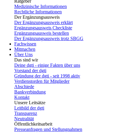
Ratgeber
Medizinische Informationen
Rechtliche Informationen
Der Ergänzungsausweis
Der Ergänzungsausweis erklärt
Ergänzungsausweis Checkliste
Ergänzungsausweis bestellen
Der Ergänzungsausweis trotz SBGG
Fachwissen
Mitmachen
Über Uns
Das sind wir
Deine dgti - einige Fakten über uns
Vorstand der dgti
Gründung der dgti - seit 1998 aktiv
Verdienstorden für Mitglieder
Abschiede
Bankverbindung
Kontakt
Unsere Leitsätze
Leitbild der dgti
Transparenz
Neutralität
Öffentlichkeitsarbeit
Presseanfragen und Stellungnahmen