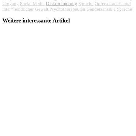
Diskriminierung
Umgang
Social Media
Sprache
Opfern trans*- und
inter*feindlicher Gewalt
Psychotherapeuten
Gendersensible Sprache
Weitere interessante Artikel