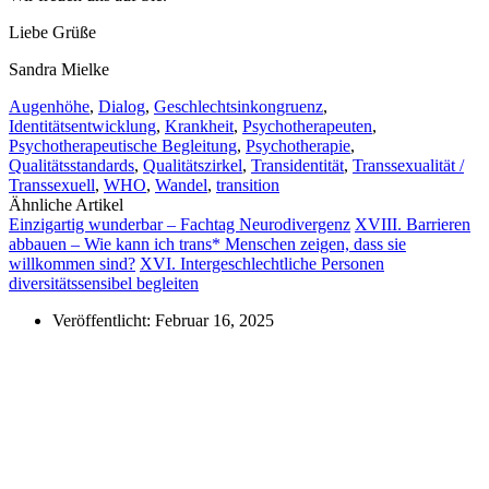
Liebe Grüße
Sandra Mielke
Augenhöhe
,
Dialog
,
Geschlechtsinkongruenz
,
Identitätsentwicklung
,
Krankheit
,
Psychotherapeuten
,
Psychotherapeutische Begleitung
,
Psychotherapie
,
Qualitätsstandards
,
Qualitätszirkel
,
Transidentität
,
Transsexualität /
Transsexuell
,
WHO
,
Wandel
,
transition
Ähnliche Artikel
Einzigartig wunderbar – Fachtag Neurodivergenz
XVIII. Barrieren
abbauen – Wie kann ich trans* Menschen zeigen, dass sie
willkommen sind?
XVI. Intergeschlechtliche Personen
diversitätssensibel begleiten
Veröffentlicht:
Februar 16, 2025