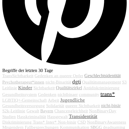
Begriffe der letzten 30 Tage
Geschlechtsidentität
TransSichtbarkeit
Gedenken an queere Opfer
dgti
Psychotherapeut*innen
nicht-Binarität
Qualitätsmanagement
S3
Kinder
Qualitätszirkel
Leitlinie
Sichtbarkeit
Antidiskriminierung
trans*
Gesundheitssystem
Gedenken
nichtbinaer
community
Jugendliche
LGBTIQ+-Gemeinschaft
Arbeit
nicht-binär
Gesundheitsversorgung
Solidarität
queere Sichtbarkeit
Bayern
S2k-Leitlinie
Gewalt
Chancengleichheit
NonBinaryDay
Transidentität
Studien
Hasskriminalität
Hassgewalt
Diskriminierung Trans* Inter* Non-binär
CSD
NonBinaryAwareness
SBGG
Misgendern
Fallbesprechungen
Kommunikation
deadnaming