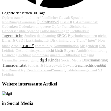
Begriffe der letzten 30 Tage
Opfern trans*- und inter*feindlicher Gewalt
Sprache
Qualitätszirkel
NonBinaryAwareness
LGBTIQ+-Gemeinschaft
Gedenken
Gedenken an queere Opfer
TransSichtbarkeit
Gendersensible Sprache
Fallbesprechungen
Sichtbarkeit
Jugendliche
SBGG
Studien
deadnaming
Psychotherapeuten
nicht-
Binarität
CSD
Hasskriminalität
Diskriminierung Trans* Inter* Non-
trans*
binär
Arbeit
community
Kommunikation
Misgendern
S2k-
nicht-binär
Bayern
Leitlinie
Gesundheitssystem
Antidiskriminierung
Chancengleichheit
nichtbinaer
queere Sichtbarkeit
Umgang
dgti
Kinder
Diskriminierung
Gesundheitsversorgung
Social Media
Transidentität
Geschlechtsidentität
Solidarität
Hassgewalt
Gewalt
Psychotherapeut*innen
NonBinaryDay
Qualitätsmanagement
S3
Leitlinie
Weitere interessante Artikel
in Social Media