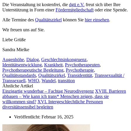
Die Veranstaltung ist kostenfrei, die
dgti e.V.
freut sich über Ihre
Unterstützung in Form einer
Fördermitgliedschaft
oder eine Spende.
Alle Termine des
Qualitätszirkel
können Sie
hier einsehen
.
Wir freuen uns auf Sie.
Liebe Grüße
Sandra Mielke
Augenhöhe
,
Dialog
,
Geschlechtsinkongruenz
,
Identitätsentwicklung
,
Krankheit
,
Psychotherapeuten
,
Psychotherapeutische Begleitung
,
Psychotherapie
,
Qualitätsstandards
,
Qualitätszirkel
,
Transidentität
,
Transsexualität /
Transsexuell
,
WHO
,
Wandel
,
transition
Ähnliche Artikel
Einzigartig wunderbar – Fachtag Neurodivergenz
XVIII. Barrieren
abbauen – Wie kann ich trans* Menschen zeigen, dass sie
willkommen sind?
XVI. Intergeschlechtliche Personen
diversitätssensibel begleiten
Veröffentlicht:
Februar 16, 2025